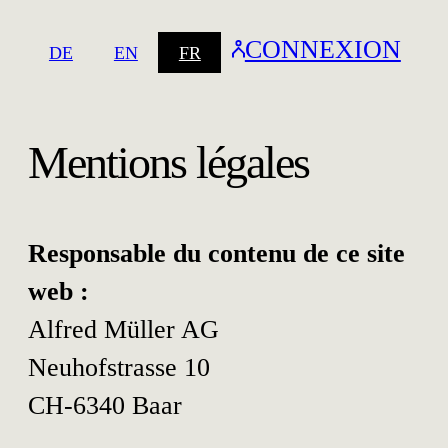
Steinhausen
CONNEXION
DE
EN
FR
Spreitenbach
Neuchâtel
Mentions légales
Spreitenbach
Steinhausen
Spreitenbach
Steinhausen
Responsable du contenu de ce site
web :
Steinhausen
Baar
Alfred Müller AG
Neuhofstrasse 10
CH-6340 Baar