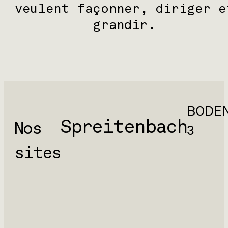
veulent façonner, diriger e
grandir.
BODE
Spreitenbach
Nos
3
sites