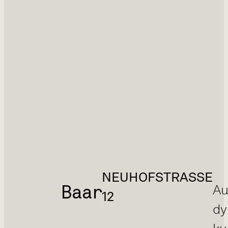
NEUHOFSTRASSE
Baar
Au
12
dy