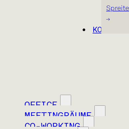
Spreit
KONTAKT
OFFICE
MEETINGRÄUME
CO-WORKING