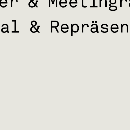
er & Meetingr
al & Repräsen