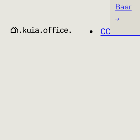
Baar
CO-WORK