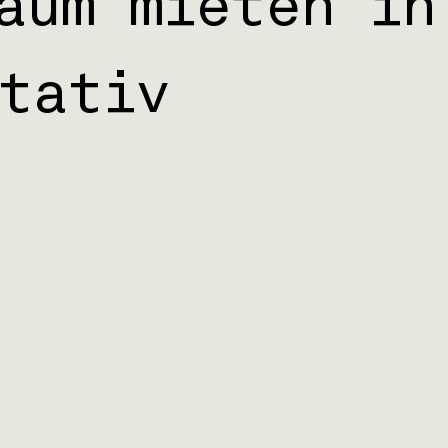
aum mieten in
tativ