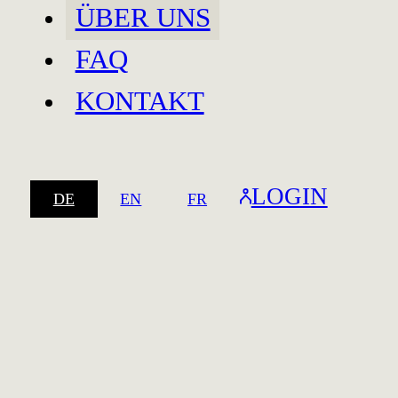
ÜBER UNS
FAQ
KONTAKT
Baar
LOGIN
DE
EN
FR
Baar
Spreitenbach