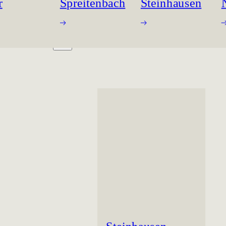
r
Spreitenbach
Steinhausen
ORKING