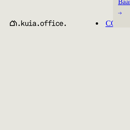
Baa
CO-W