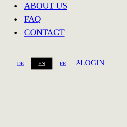
ABOUT US
FAQ
CONTACT
Baar
LOGIN
DE
EN
FR
Baar
Spreitenbach