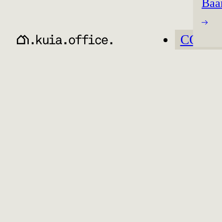
Baa
CO-W