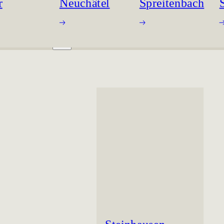
r
Neuchâtel
Spreitenbach
ORKING