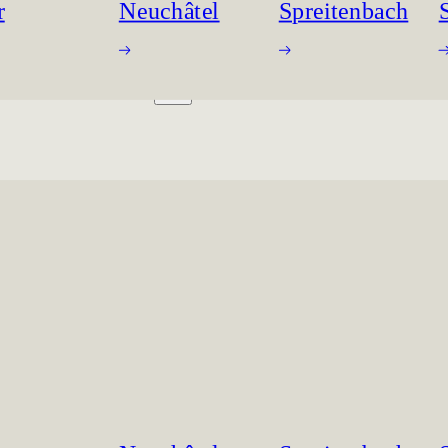
r
Neuchâtel
Spreitenbach
ING ROOMS