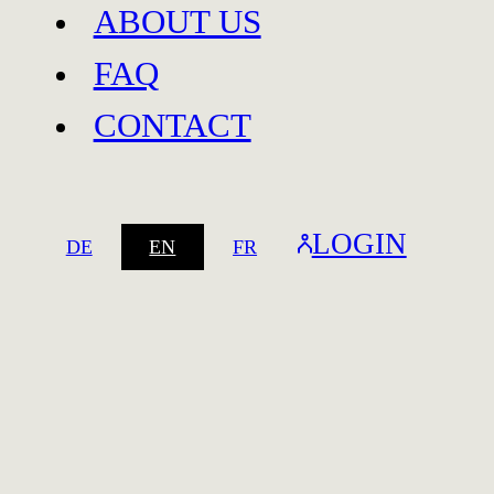
ABOUT US
FAQ
CONTACT
Baar
LOGIN
DE
EN
FR
Baar
Spreitenbach