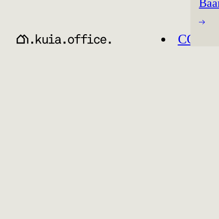
Baa
CO-W