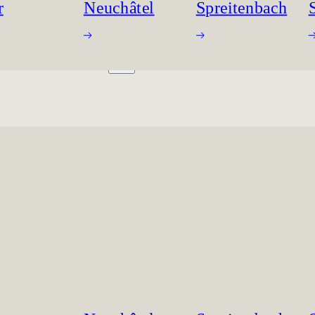
r
Neuchâtel
Spreitenbach
ING ROOMS