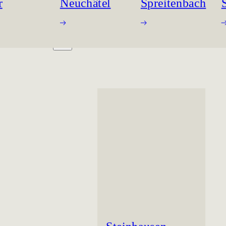
r
Neuchâtel
Spreitenbach
ORKING