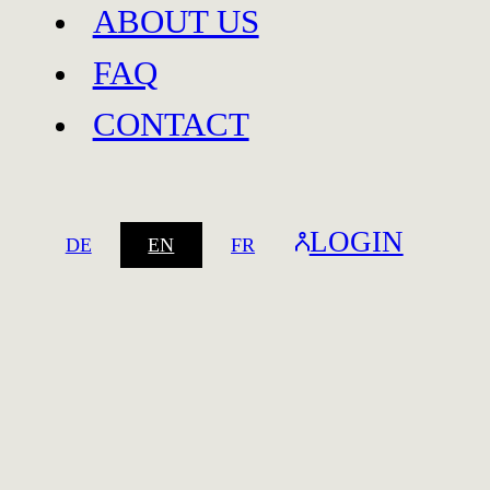
ABOUT US
FAQ
CONTACT
Baar
LOGIN
DE
EN
FR
Baar
Spreitenbach