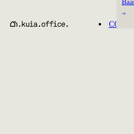
Baa
CO-W