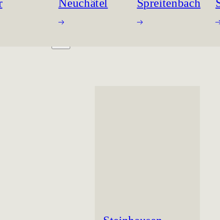
r
Neuchâtel
Spreitenbach
ORKING