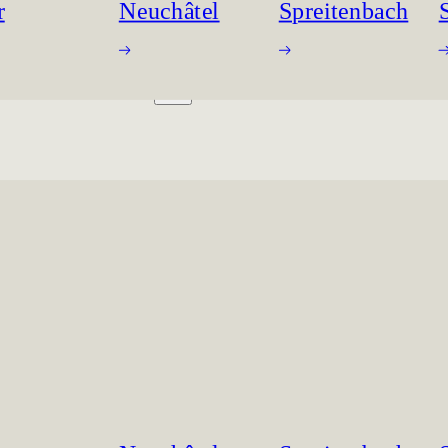
r
Neuchâtel
Spreitenbach
ING ROOMS